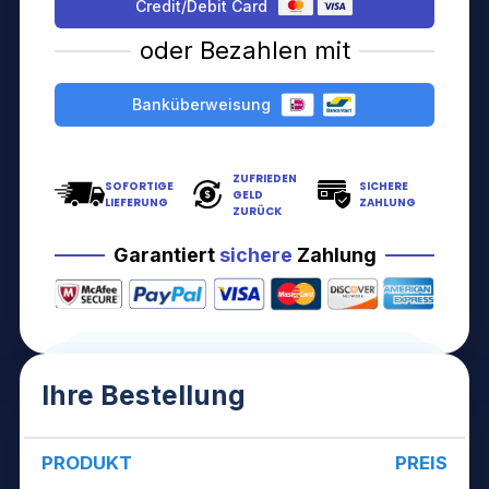
Credit/Debit Card
oder Bezahlen mit
Banküberweisung
ZUFRIEDEN
SOFORTIGE
SICHERE
GELD
LIEFERUNG
ZAHLUNG
ZURÜCK
Garantiert
sichere
Zahlung
Ihre Bestellung
PRODUKT
PREIS